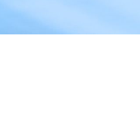
comphin
Siederstraße 37
78054 Villingen-Schwenningen
Tel.: +49 7720 7061
Mail:
info@comphin.de