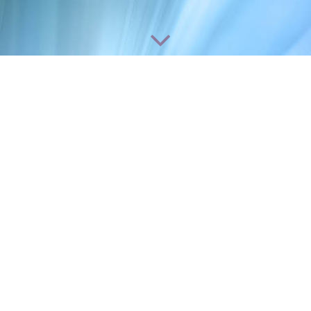
Telematik-Systeme
Abläufe im Blick, Abläufe im Griff! Jederzeit wissen was
passiert!